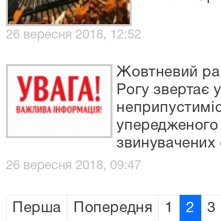
26 вересня 2018, 12:52
Жовтневий ра
Рогу звертає 
неприпустимі
упередженого
звинувачених 
26 вересня 2018, 09:47
Перша
Попередня
1
2
3