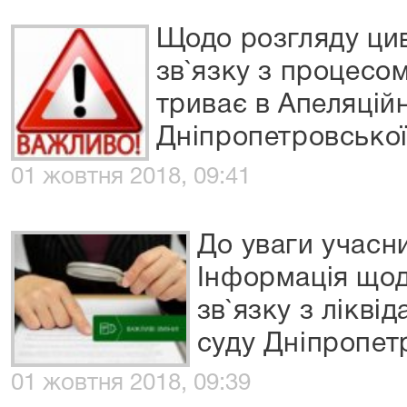
Щодо розгляду цив
зв`язку з процесом 
триває в Апеляцій
Дніпропетровської
01 жовтня 2018, 09:41
До уваги учасни
Інформація щод
зв`язку з лікві
суду Дніпропет
01 жовтня 2018, 09:39