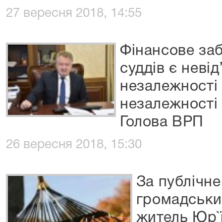
27 вересня 2018, 14:55
Фінансове заб
суддів є неві
незалежності 
незалежності у
Голова ВРП
26 вересня 2018, 15:30
За публічне
громадськи
житель Юр`