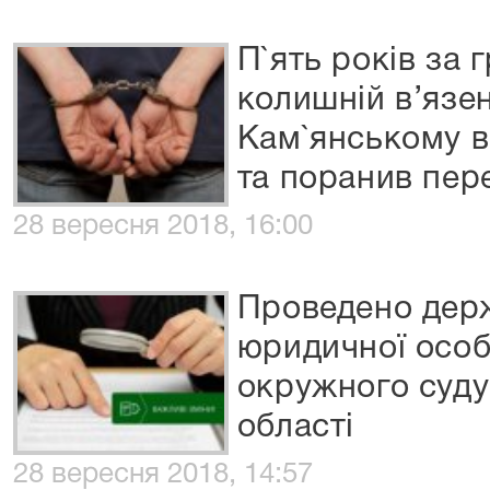
П`ять років за 
колишній в’язен
Кам`янському в
та поранив пер
28 вересня 2018, 16:00
Проведено дер
юридичної особ
окружного суду
області
28 вересня 2018, 14:57