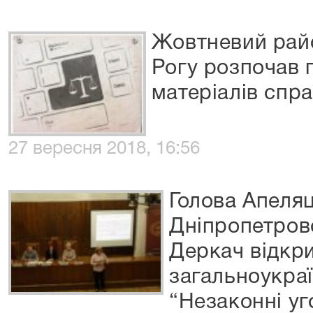
Жовтневий рай
Рогу розпочав 
матеріалів спр
27 вересня 2018, 16:56
Голова Апеляц
Дніпропетровс
Деркач відкр
загальноукра
“Незаконні у