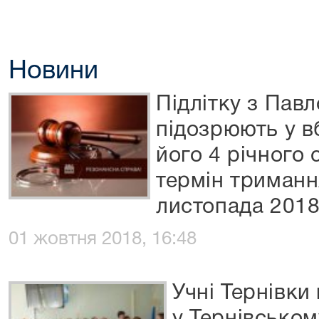
Новини
Підлітку з Павл
підозрюють у вб
його 4 річного
термін триманн
листопада 2018
01 жовтня 2018, 16:48
Учні Тернівки