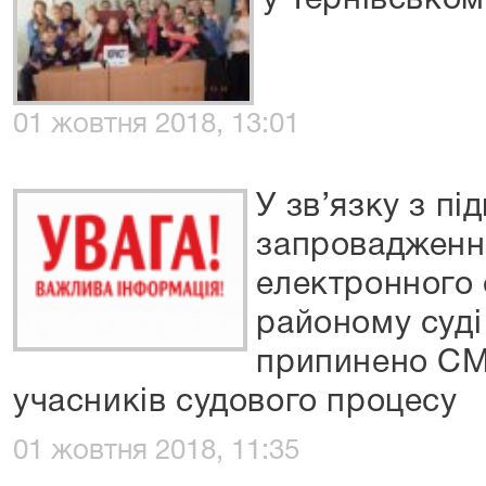
у Тернівськом
01 жовтня 2018, 13:01
У зв’язку з пі
запровадженн
електронного 
районому су
припинено С
учасників судового процесу
01 жовтня 2018, 11:35