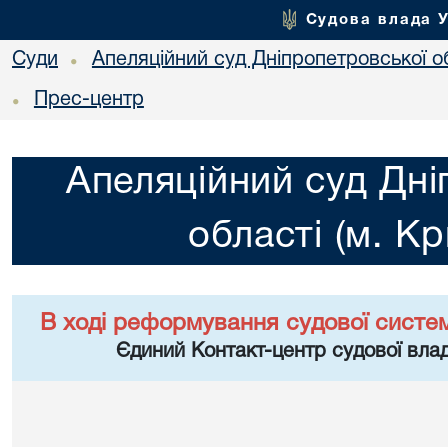
Судова влада 
Суди
Апеляційний суд Дніпропетровської об
•
Прес-центр
•
Апеляційний суд Дні
області (м. Кр
В ході реформування судової систе
Єдиний Контакт-центр судової влад