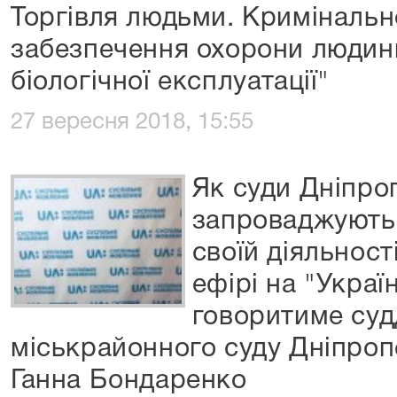
Торгівля людьми. Криміналь
забезпечення охорони людини
біологічної експлуатації"
27 вересня 2018, 15:55
Як суди Дніпр
запроваджують 
своїй діяльност
ефірі на "Украї
говоритиме суд
міськрайонного суду Дніпроп
Ганна Бондаренко