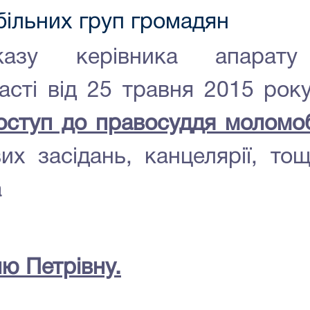
більних груп громадян
азу керівника апарату
ласті від 25 травня 2015 р
оступ до правосуддя моломо
их засідань, канцелярії, то
а
ю Петрівну.