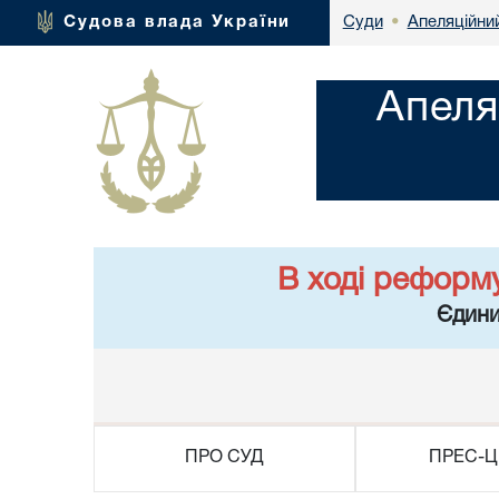
Апеляційний
Судова влада України
Суди
•
Апеля
В ході реформ
Єдини
ПРО СУД
ПРЕС-Ц