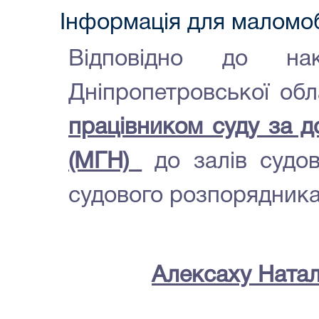
Інформація для маломо
Відповідно до нак
Дніпропетровської об
працівником суду за д
(МГН)
до залів судов
судового розпорядник
Алексаху Натал