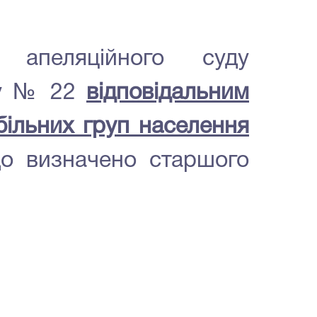
 апеляційного суду
оку № 22
відповідальним
більних груп населення
що визначено старшого