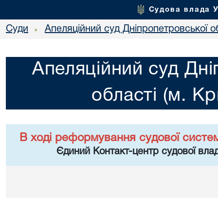
Судова влада 
Суди
Апеляційний суд Дніпропетровської об
•
Апеляційний суд Дні
області (м. Кр
В ході реформування судової систе
Єдиний Контакт-центр судової влад