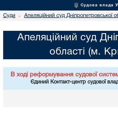
Судова влада 
Суди
Апеляційний суд Дніпропетровської об
•
Апеляційний суд Дні
області (м. Кр
В ході реформування судової систе
Єдиний Контакт-центр судової влад