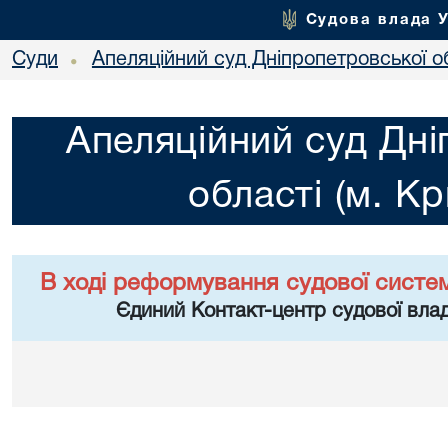
Судова влада 
Суди
Апеляційний суд Дніпропетровської об
•
Апеляційний суд Дні
області (м. Кр
В ході реформування судової систе
Єдиний Контакт-центр судової влад