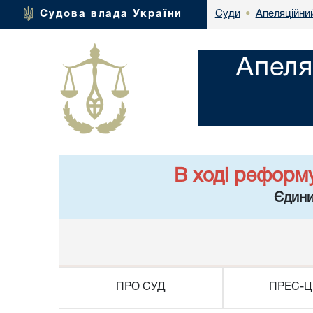
Апеляційний
Судова влада України
Суди
•
Апеля
В ході реформ
Єдини
ПРО СУД
ПРЕС-Ц