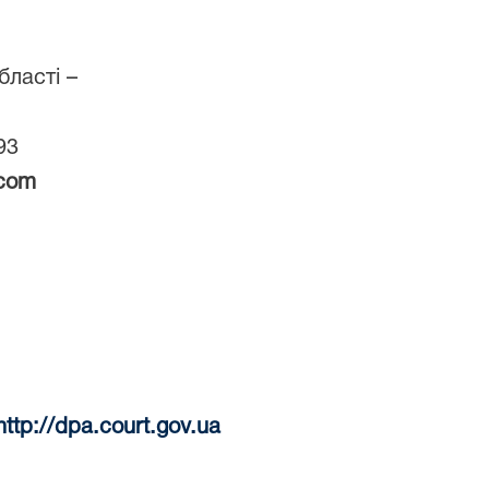
бласті –
93
.com
http://dpa.court.gov.ua