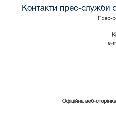
Контакти прес-служби 
Прес-се
К
e-m
Офіційна веб-сторінка