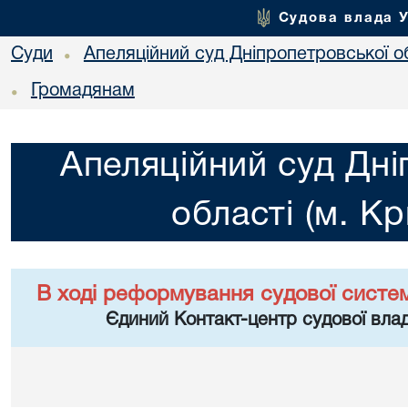
Судова влада 
Суди
Апеляційний суд Дніпропетровської об
•
Громадянам
•
Апеляційний суд Дні
області (м. Кр
В ході реформування судової систе
Єдиний Контакт-центр судової влад