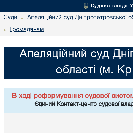
Судова влада 
Суди
Апеляційний суд Дніпропетровської об
•
Громадянам
•
Апеляційний суд Дні
області (м. Кр
В ході реформування судової систе
Єдиний Контакт-центр судової влад