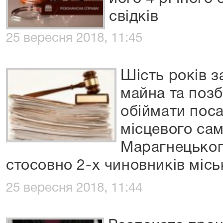
свідків
25 вересня 2018, 11:45
Шість років з
майна та поз
обіймати поса
місцевого са
Марагнецьког
стосовно 2-х чиновників місь
25 вересня 2018, 11:44