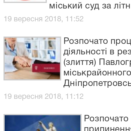
міський суд за літн
19 вересня 2018, 11:52
Розпочато про
діяльності в рез
(злиття) Павло
міськрайонного
Дніпропетровсь
19 вересня 2018, 11:12
Розпочато
припинення