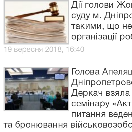
Дії голови Ж
суду м. Дніп
такими, що н
організації р
19 вересня 2018, 16:40
Голова Апеляц
Дніпропетровс
Деркач взяла 
семінару «Акт
питання веден
та бронювання військовозобо