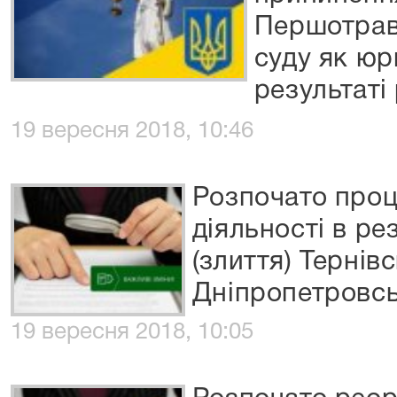
Першотрав
суду як юр
результаті 
19 вересня 2018, 10:46
Розпочато про
діяльності в рез
(злиття) Тернів
Дніпропетровсь
19 вересня 2018, 10:05