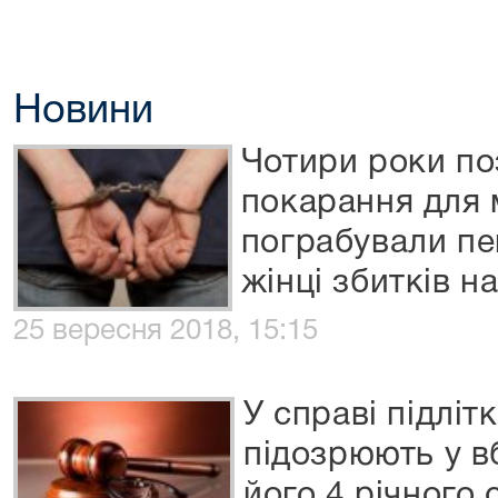
Новини
Чотири роки по
покарання для м
пограбували пе
жінці збитків на
25 вересня 2018, 15:15
У справі підліт
підозрюють у вб
його 4 річного 