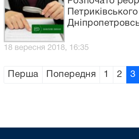
Розпочато реор
Петриківського
Дніпропетровсь
18 вересня 2018, 16:35
Перша
Попередня
1
2
3