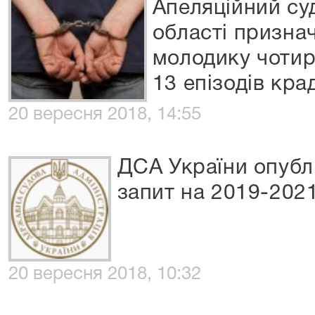
Апеляційний су
області призна
молодику чотир
13 епізодів кра
20 вересня 2018, 14:55
ДСА України опубл
запит на 2019-202
20 вересня 2018, 10:32