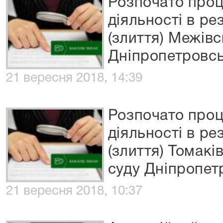
Розпочато про
діяльності в рез
(злиття) Межів
Дніпропетровсь
21 вересня 2018, 14:39
Розпочато про
діяльності в рез
(злиття) Томакі
суду Дніпропет
21 вересня 2018, 10:37