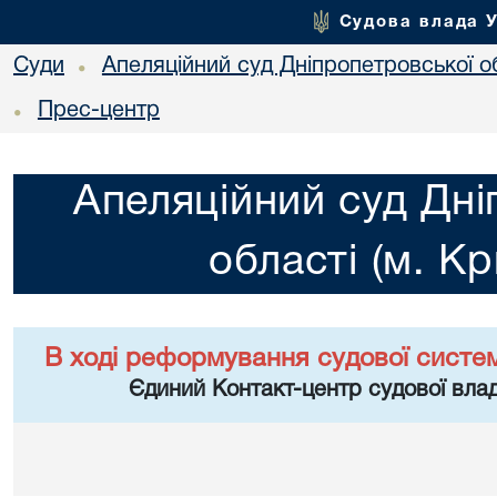
Судова влада 
Суди
Апеляційний суд Дніпропетровської об
•
Прес-центр
•
Апеляційний суд Дні
області (м. Кр
В ході реформування судової систе
Єдиний Контакт-центр судової влад