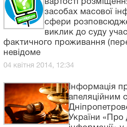
вартості розміщенн
засобах масової інф
сфери розповсюдж
виклик до суду учас
фактичного проживання (пер
невідоме
04 квітня 2014, 12:34
Інформація п
апеляційним 
Дніпропетровс
України «Про 