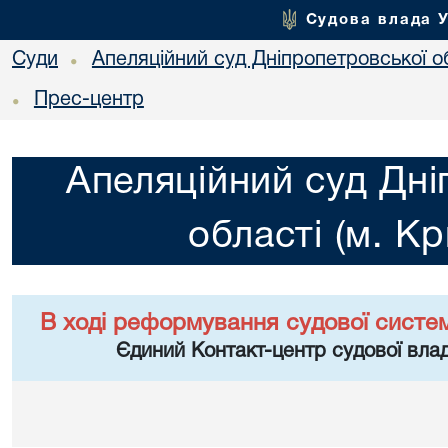
Судова влада 
Суди
Апеляційний суд Дніпропетровської об
•
Прес-центр
•
Апеляційний суд Дні
області (м. Кр
В ході реформування судової систе
Єдиний Контакт-центр судової влад