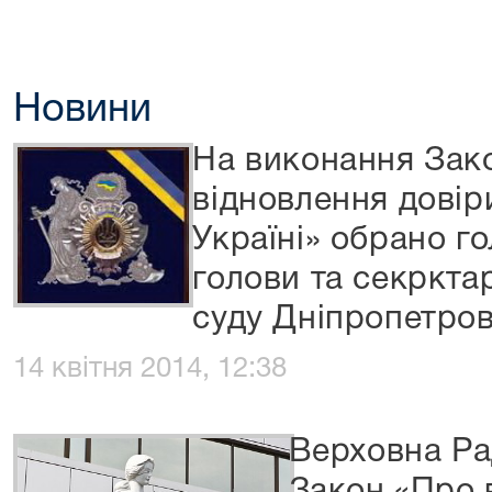
Новини
На виконання Зак
відновлення довір
Україні» обрано го
голови та секркта
суду Дніпропетров
14 квітня 2014, 12:38
Верховна Ра