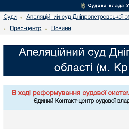
Судова влада 
Суди
Апеляційний суд Дніпропетровської об
•
Прес-центр
Новини
•
•
Апеляційний суд Дні
області (м. Кр
В ході реформування судової систе
Єдиний Контакт-центр судової влад