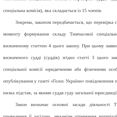
спеціальна комісія), яка складається із 15 членів.
Зокрема, законом передбачається, що перевірка 
моменту формування складу Тимчасової спеціально
визначеному статтею 4 цього закону. При цьому заяви
визначеного судді (суддів) згідно статті 3 цього 
спеціальної комісії юридичними або фізичними осо
опублікування у газеті «Голос України» повідомлення п
низка підстав, за якими суддя суду загальної юрисдикції
Закон визначає основні засади діяльності Ти
проведення її засідань, механізм отримання матеріал