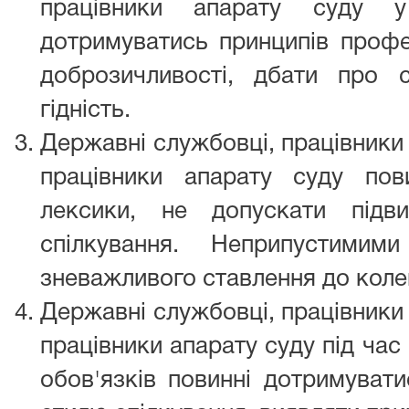
працівники апарату суду у
дотримуватись принципів профес
доброзичливості, дбати про 
гідність.
Державні службовці, працівники 
працівники апарату суду пов
лексики, не допускати підви
спілкування. Неприпустимим
зневажливого ставлення до коле
Державні службовці, працівники 
працівники апарату суду під час
обов'язків повинні дотримувати