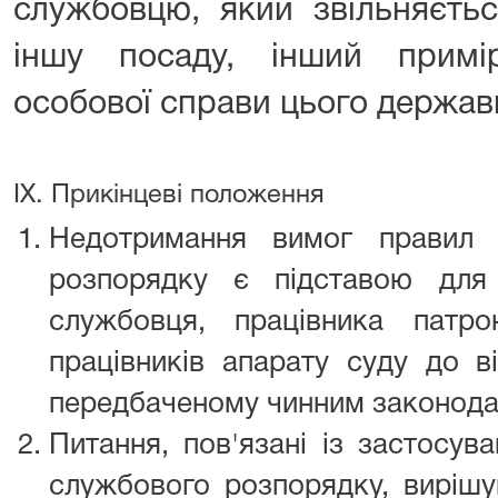
службовцю, який звільняєть
іншу посаду, інший примі
особової справи цього держав
IX. Прикінцеві положення
Недотримання вимог правил 
розпорядку є підставою для
службовця, працівника патр
працівників апарату суду до ві
передбаченому чинним законода
Питання, пов'язані із застосув
службового розпорядку, вирішу