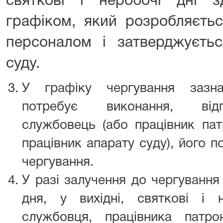
святкові і неробочі дні з
графіком, який розробляєть
персоналом і затверджуєтьс
суду.
У графіку чергування зазна
потребує виконання, відп
службовець (або працівник пат
працівник апарату суду), його п
чергування.
У разі залучення до чергування
дня, у вихідні, святкові і 
службовця, працівника патр