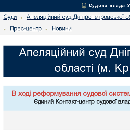
Судова влада 
Суди
Апеляційний суд Дніпропетровської об
•
Прес-центр
Новини
•
•
Апеляційний суд Дні
області (м. Кр
В ході реформування судової систе
Єдиний Контакт-центр судової влад