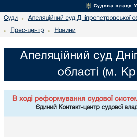
Судова влада 
Суди
Апеляційний суд Дніпропетровської об
•
Прес-центр
Новини
•
•
Апеляційний суд Дні
області (м. Кр
В ході реформування судової систе
Єдиний Контакт-центр судової влад