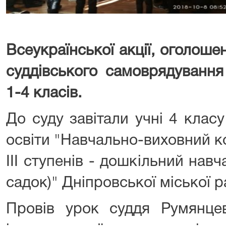
Всеукраїнської акції, оголоше
суддівського самоврядування
1-4 класів.
До суду завітали учні 4 клас
освіти "Навчально-виховний к
ІІІ ступенів - дошкільний нав
садок)" Дніпровської міської р
Провів урок суддя Румянце