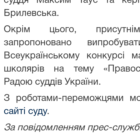
суддя Максим Таус та кері
Брилевська.
Окрім цього, присутн
запропоновано випробув
Всеукраїнському конкурсі м
школярів на тему «Правосу
Радою суддів України.
З роботами-переможцями м
сайті суду
.
За повідомленням прес-служб