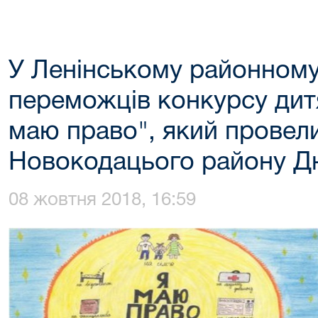
У Ленінському районному
переможців конкурсу дит
маю право", який провели
Новокодацього району Д
08 жовтня 2018, 16:59