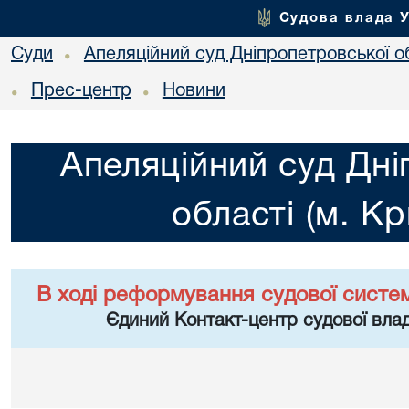
Судова влада 
Суди
Апеляційний суд Дніпропетровської об
•
Прес-центр
Новини
•
•
Апеляційний суд Дні
області (м. Кр
В ході реформування судової систе
Єдиний Контакт-центр судової влад