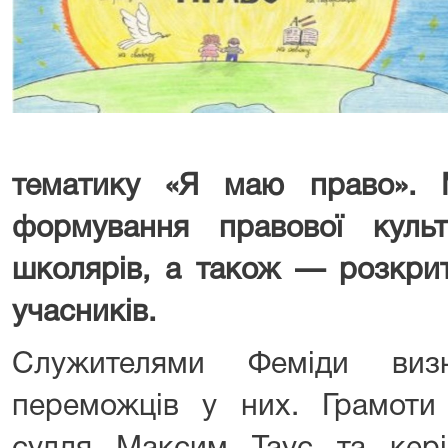
тематику «Я маю право». 
формування правової куль
школярів, а також — розкрит
учасників.
Служителями Феміди визн
переможців у них. Грамот