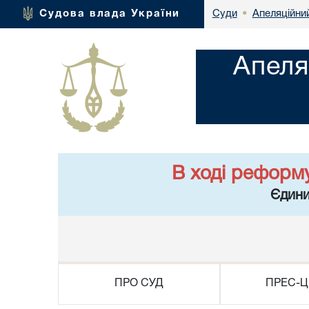
Апеляційний
Судова влада України
Суди
•
Апеля
В ході реформ
Єдини
ПРО СУД
ПРЕС-Ц