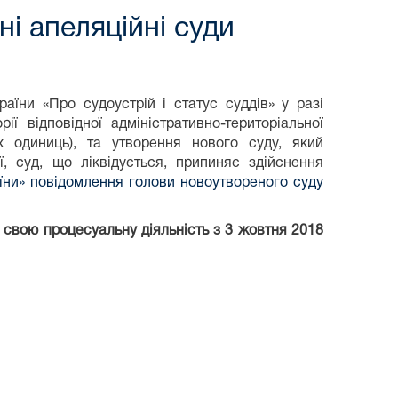
і апеляційні суди
раїни «Про судоустрій і статус суддів» у разі
ії відповідної адміністративно-територіальної
них одиниць), та утворення нового суду, який
ї, суд, що ліквідується, припиняє здійснення
аїни» повідомлення голови новоутвореного суду
в свою процесуальну діяльність з 3 жовтня 2018