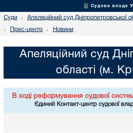
Судова влада 
Суди
Апеляційний суд Дніпропетровської об
•
Прес-центр
Новини
•
•
Апеляційний суд Дні
області (м. Кр
В ході реформування судової систе
Єдиний Контакт-центр судової влад