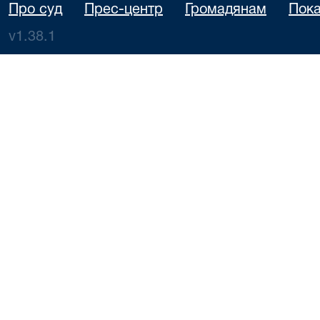
Про суд
Прес-центр
Громадянам
Пока
v1.38.1