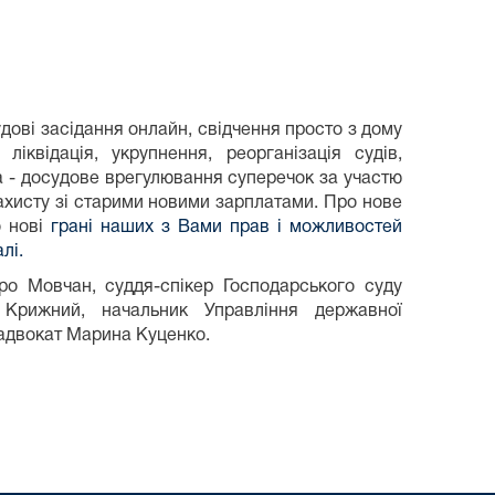
дові засідання онлайн, свідчення просто з дому
іквідація, укрупнення, реорганізація судів,
а - досудове врегулювання суперечок за участю
захисту зі старими новими зарплатами. Про нове
о нові
грані наших з Вами прав і можливостей
лі.
ро Мовчан, суддя-спікер Господарського суду
 Крижний, начальник Управління державної
 адвокат Марина Куценко.