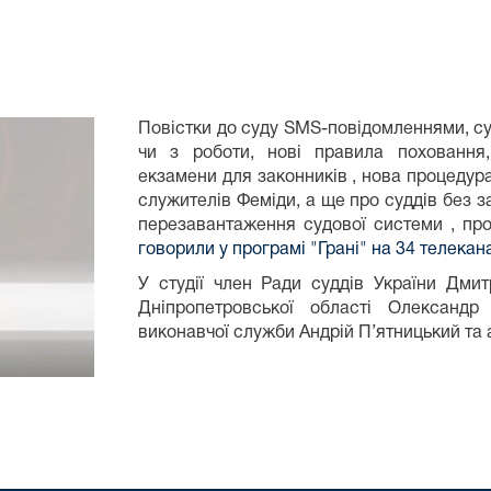
Повістки до суду SMS-повідомленнями, су
чи з роботи, нові правила поховання, л
екзамени для законників , нова процедур
служителів Феміди, а ще про суддів без 
перезавантаження судової системи , пр
говорили у програмі "Грані" на 34 телекана
У студії член Ради суддів України Дмит
Дніпропетровської області Олександр
виконавчої служби Андрій П’ятницький та