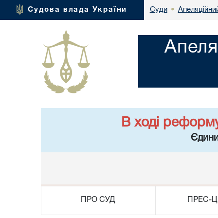
Апеляційний
Судова влада України
Суди
•
Апеля
В ході реформ
Єдини
ПРО СУД
ПРЕС-Ц