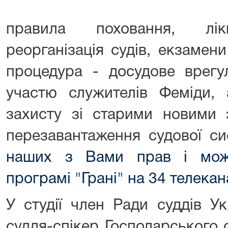
правила поховання, лікв
реорганізація судів, екзамен
процедура - досудове врегу
участю служителів Феміди,
захисту зі старими новими 
перезавантаження судової с
наших з Вами прав і мож
програмі "Грані" на 34 телекан
У студії член Ради суддів У
суддя-спікер Господарського 