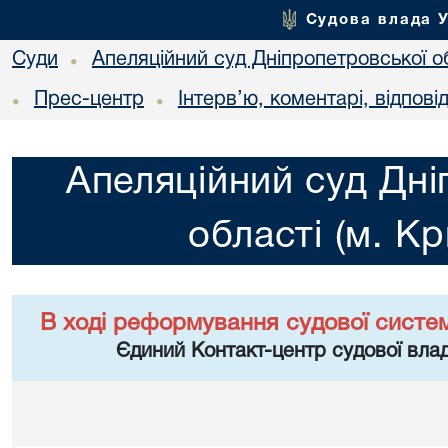
Судова влада 
Суди
Апеляційний суд Дніпропетровської об
•
Прес-центр
Інтерв’ю, коментарі, відповід
•
•
Апеляційний суд Дні
області (м. Кр
В ході реформування судової систе
Єдиний Контакт-центр судової влад